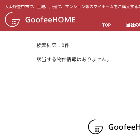
コ
ナ
大阪府豊中市で、土地、戸建て、マンション等のマイホームをご購入する
ン
ビ
テ
ゲ
TOP
当社の
ン
ー
ツ
シ
へ
ョ
検索結果：0件
ス
ン
キ
に
該当する物件情報はありません。
ッ
移
プ
動