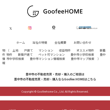
ホーム
当社の特徴
会社概要
お問い合わせ
物
（
土地
戸建て
マンション
収益物件
オススメ物件
新着
件
物件
新築戸建て
ペット可マンション
豊中市小学校検索
豊中
情
市中学校検索
豊中市マンション情報検索
豊中市マップ検索
）
報
豊中市の不動産売買・売却・購入のご相談は
豊中市の不動産売買・売却・購入ならGoofee HOMEはこちら
Copyright © Goofeehome Co., Ltd. All Rights Reserved.