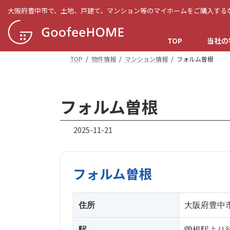
コ
ナ
大阪府豊中市で、土地、戸建て、マンション等のマイホームをご購入する
ン
ビ
テ
ゲ
TOP
当社の
ン
ー
ツ
シ
TOP
物件情報
マンション情報
フォルム曽根
へ
ョ
ス
ン
キ
に
フォルム曽根
ッ
移
プ
動
2025-11-21
フォルム曽根
住所
大阪府豊中市
駅
曽根駅より