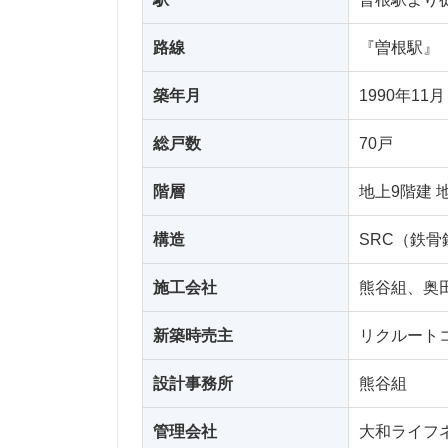
路線
『曽根駅』
築年月
1990年11月
総戸数
70戸
階層
地上9階建 
構造
SRC（鉄
施工会社
熊谷組、奥
新築時売主
リクルート
設計事務所
熊谷組
管理会社
大和ライフ