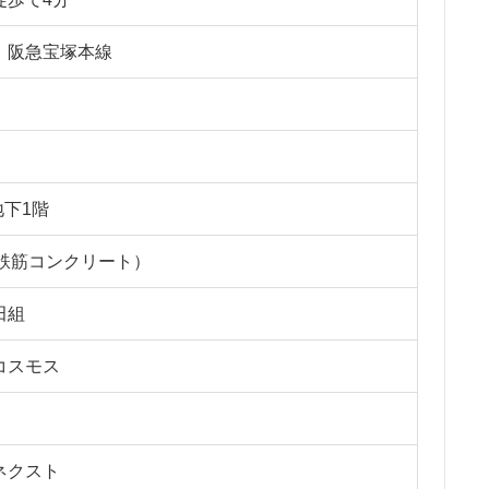
 阪急宝塚本線
地下1階
骨鉄筋コンクリート）
田組
コスモス
ネクスト