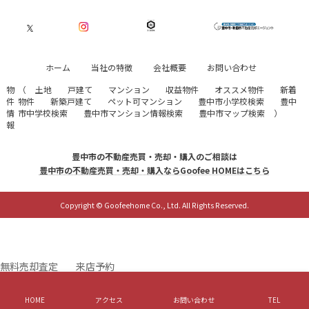
ホーム
当社の特徴
会社概要
お問い合わせ
物
（
土地
戸建て
マンション
収益物件
オススメ物件
新着
件
物件
新築戸建て
ペット可マンション
豊中市小学校検索
豊中
情
市中学校検索
豊中市マンション情報検索
豊中市マップ検索
）
報
豊中市の不動産売買・売却・購入のご相談は
豊中市の不動産売買・売却・購入ならGoofee HOMEはこちら
Copyright © Goofeehome Co., Ltd. All Rights Reserved.
無料
売却査定
来店予約
HOME
アクセス
お問い合わせ
TEL