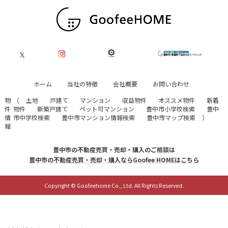
ホーム
当社の特徴
会社概要
お問い合わせ
物
（
土地
戸建て
マンション
収益物件
オススメ物件
新着
件
物件
新築戸建て
ペット可マンション
豊中市小学校検索
豊中
情
市中学校検索
豊中市マンション情報検索
豊中市マップ検索
）
報
豊中市の不動産売買・売却・購入のご相談は
豊中市の不動産売買・売却・購入ならGoofee HOMEはこちら
Copyright © Goofeehome Co., Ltd. All Rights Reserved.