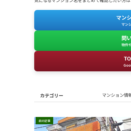
気になるマンション名をまとめて確認したい方は
マン
マン
問
物件
T
Goo
カテゴリー
マンション情
前の記事