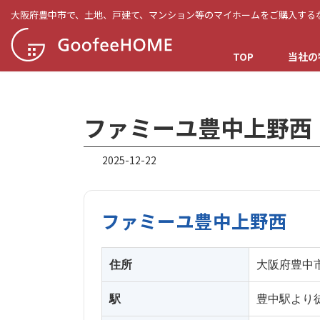
コ
ナ
大阪府豊中市で、土地、戸建て、マンション等のマイホームをご購入する
ン
ビ
テ
ゲ
TOP
当社の
ン
ー
ツ
シ
へ
ョ
ス
ン
ファミーユ豊中上野西
キ
に
ッ
移
2025-12-22
プ
動
ファミーユ豊中上野西
住所
大阪府豊中市
駅
豊中駅より徒