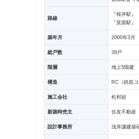
『桜井駅』
路線
『箕面駅』
築年月
2000年3月
総戸数
39戸
階層
地上5階建
構造
RC（鉄筋
施工会社
松村組
新築時売主
住友不動産
設計事務所
浅井謙建築