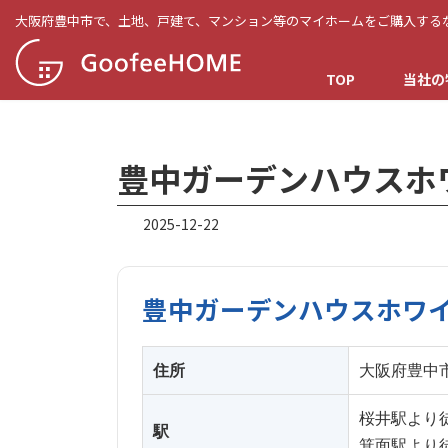
コ
ナ
大阪府豊中市で、土地、戸建て、マンション等のマイホームをご購入する
ン
ビ
テ
ゲ
TOP
当社の
ン
ー
ツ
シ
へ
ョ
ス
ン
豊中ガーデンハウスホ
キ
に
ッ
移
2025-12-22
プ
動
豊中ガーデンハウスホワ
住所
大阪府豊中市
桜井駅より徒
駅
箕面駅より徒