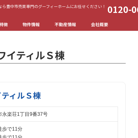
0120-0
なら豊中市売買専門のグーフィーホームにお任せください！
特徴
物件情報
不動産情報
会社概要
ワイティルＳ棟
イティルＳ棟
永楽荘1丁目9番37号
歩で11分
歩で11分