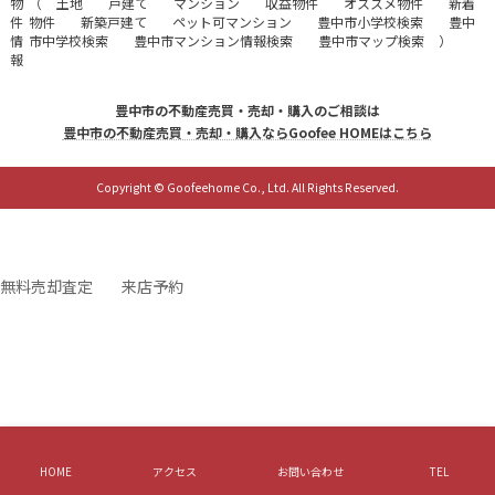
物
（
土地
戸建て
マンション
収益物件
オススメ物件
新着
件
物件
新築戸建て
ペット可マンション
豊中市小学校検索
豊中
情
市中学校検索
豊中市マンション情報検索
豊中市マップ検索
）
報
豊中市の不動産売買・売却・購入のご相談は
豊中市の不動産売買・売却・購入ならGoofee HOMEはこちら
Copyright © Goofeehome Co., Ltd. All Rights Reserved.
無料
売却査定
来店予約
HOME
アクセス
お問い合わせ
TEL