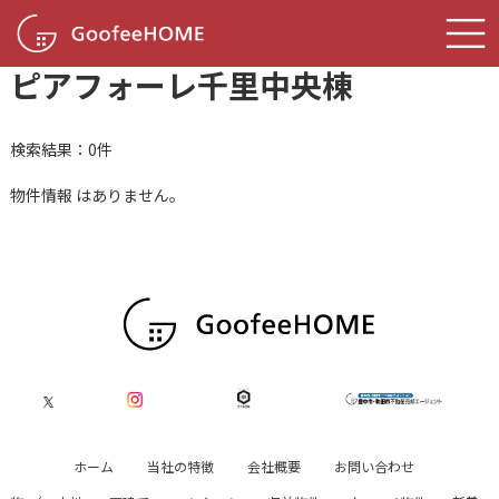
コ
ナ
TOP
物件情報
ピアフォーレ千里中央棟
ン
ビ
テ
ゲ
ピアフォーレ千里中央棟
ン
ー
ツ
シ
へ
ョ
ス
ン
検索結果：0件
キ
に
ッ
移
物件情報 はありません。
プ
動
ホーム
当社の特徴
会社概要
お問い合わせ