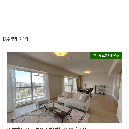
コ
ナ
TOP
物件情報
千里中央パークヒルズＤ棟
ン
ビ
テ
ゲ
千里中央パークヒルズＤ棟
ン
ー
ツ
シ
へ
ョ
ス
ン
検索結果：1件
キ
に
ッ
移
プ
動
豊中市立第九中学校