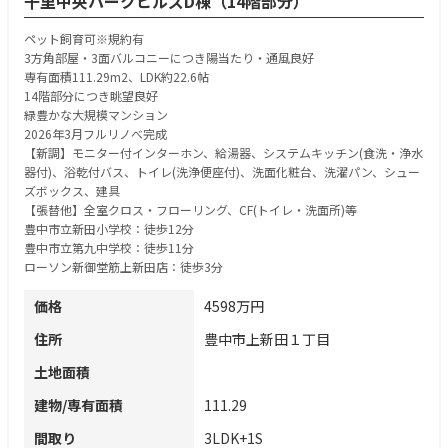
千里中央パークヒルズD棟（14階部分）
ペット飼育可※規約有
3方角部屋・3面バルコニーにつき陽当たり・通風良好
専有面積111.29m2、LDK約22.6帖
14階部分につき眺望良好
緑豊かな大規模マンション
2026年3月フルリノべ完成
【新調】モニター付インターホン、給湯器、システムキッチン(食洗・浄水
器付)、浴乾付バス、トイレ(洗浄便座付)、洗面化粧台、洗濯パン、シュー
ズボックス、建具
【張替他】全室クロス・フローリング、CF(トイレ・洗面所)等
豊中市立新田小学校：徒歩12分
豊中市立第九中学校：徒歩11分
ローソン新御堂筋上新田店：徒歩3分
価格
4598万円
住所
豊中市上新田１丁目
土地面積
建物/専有面積
111.29
間取り
3LDK+1S