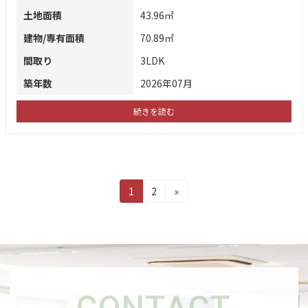
土地面積
43.96㎡
建物/専有面積
70.89㎡
間取り
3LDK
築年数
2026年07月
続きを読む
投
固
固
1
2
»
定
定
稿
ペ
ペ
ー
ー
の
ジ
ジ
ペ
ー
CONTACT