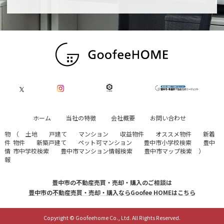
ホーム
当社の特徴
会社概要
お問い合わせ
物
（
土地
戸建て
マンション
収益物件
オススメ物件
新着
件
物件
新築戸建て
ペット可マンション
豊中市小学校検索
豊中
情
市中学校検索
豊中市マンション情報検索
豊中市マップ検索
）
報
豊中市の不動産売買・売却・購入のご相談は
豊中市の不動産売買・売却・購入ならGoofee HOMEはこちら
Copyright © Goofeehome Co., Ltd. All Rights Reserved.