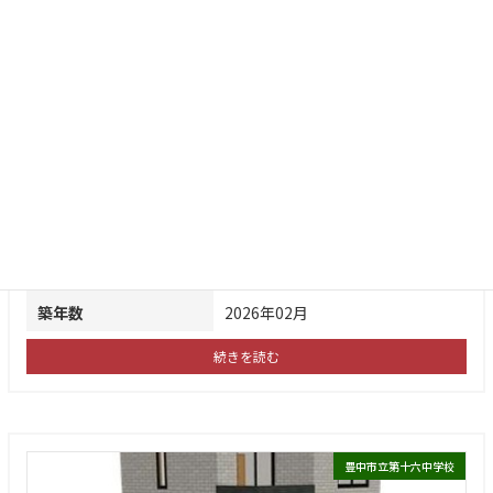
にある新築戸建
食洗機・浴室暖房乾燥機付
収納スペース豊富
敷地東側のスペースは自転車置き場にもご利用可能♪
2面にバルコニーがあり通風良好！
価格
3,980万円
住所
豊中市稲津町３丁目
土地面積
66.00㎡
建物/専有面積
94.50㎡
間取り
3LDK
築年数
2026年02月
続きを読む
豊中市立第十六中学校