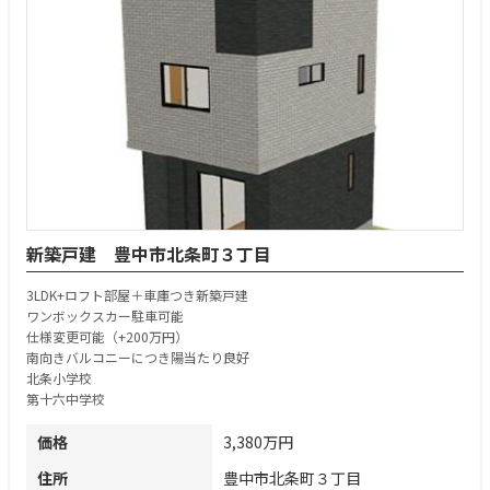
新築戸建 豊中市北条町３丁目
3LDK+ロフト部屋＋車庫つき新築戸建
ワンボックスカー駐車可能
仕様変更可能（+200万円）
南向きバルコニーにつき陽当たり良好
北条小学校
第十六中学校
価格
3,380万円
住所
豊中市北条町３丁目