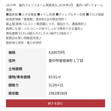
2019年 室内フルリフォーム実施済み,2026年1月 室内一部リフォーム
実施
■畳表替 ■ふすま張替 ■トイレ交換 ■ディンプルキー交換 ■クロス張替
阪急宝塚線「曽根駅」徒歩約1分の駅近物件！
最上階 南側バルコニー角部屋につき、陽当たり、通風良好♪
西側にも窓・バルコニーがありしっかり換気できる室内♪
専有面積 83.91㎡超えの3ＬＤＫ+納戸3.3帖あり！
駅周辺お買い物施設充実♪
南桜塚小学校・第三中学校
価格
4,680万円
住所
豊中市曽根東町１丁目
土地面積
建物/専有面積
83.91㎡
間取り
3LDK+1S
築年数
1983年08月
続きを読む