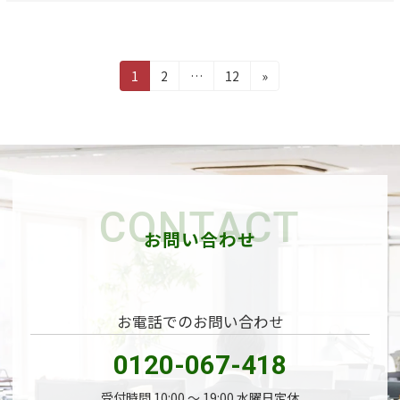
投
固
固
固
1
2
…
12
»
定
定
定
稿
ペ
ペ
ペ
ー
ー
ー
の
ジ
ジ
ジ
ペ
ー
CONTACT
ジ
お問い合わせ
送
り
お電話でのお問い合わせ
0120-067-418
受付時間 10:00 〜 19:00 水曜日定休