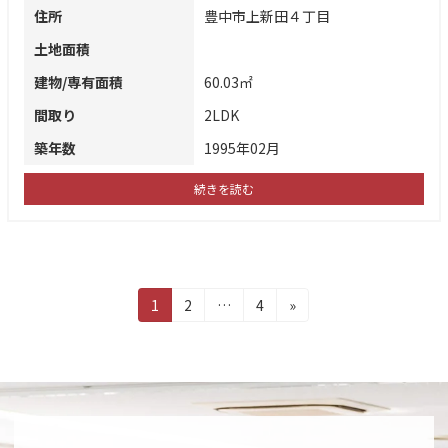
住所
豊中市上新田４丁目
土地面積
建物/専有面積
60.03㎡
間取り
2LDK
築年数
1995年02月
続きを読む
投
固
固
固
1
2
…
4
»
定
定
定
稿
ペ
ペ
ペ
ー
ー
ー
の
ジ
ジ
ジ
ペ
ー