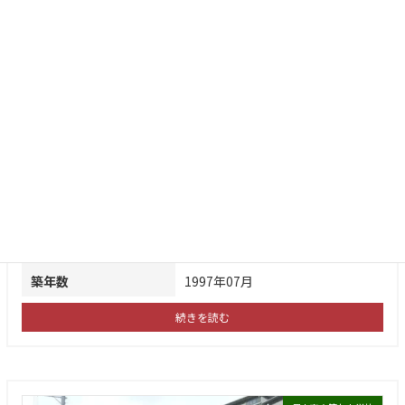
8階建て最上階南東向きの2LDK！
ペット飼育可(規約制限有り)
専有面積64.03㎡の明るい室内・眺望良好！
大阪モノレール本線「千里中央」駅徒歩12分
北大阪急行南北線「千里中央」駅徒歩14分
新田小学校まで徒歩約３分、周辺便利な住環境です♪
価格
3,980万円
住所
豊中市上新田２丁目
土地面積
建物/専有面積
64.03㎡
間取り
2LDK
築年数
1997年07月
続きを読む