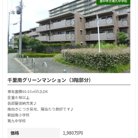
豊中市立第九中学校
千里南グリーンマンション（3階部分）
専有面積60.03㎡の2LDK
全室６帖以上
各部屋収納充実♪
南向きにつき採光、陽当たり良好です♪
新田南小学校
第九中学校
価格
1,980万円