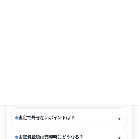
よくある質問
皆さんの不安をお聞かせください。
岡町南は今、売り時ですか？
▾
岡町南では土地とマンション、どちらが人気？
▾
査定は無料？営業がしつこいのが心配です。
▾
売却はどれくらい期間がかかる？
▾
査定で外せないポイントは？
▾
固定資産税は売却時にどうなる？
▾