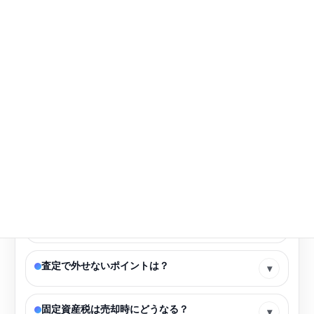
よくある質問
皆さんの不安をお聞かせください。
小曽根は今、売り時ですか？
▾
小曽根では土地とマンション、どちらが人気？
▾
査定は無料？営業がしつこいのが心配です。
▾
売却はどれくらい期間がかかる？
▾
査定で外せないポイントは？
▾
固定資産税は売却時にどうなる？
▾